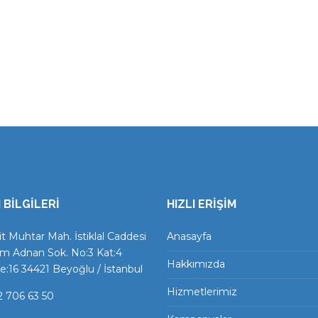
 BİLGİLERİ
HIZLI ERİŞİM
t Muhtar Mah. İstiklal Caddesi
Anasayfa
m Adnan Sok. No:3 Kat:4
Hakkımızda
e:16 34421 Beyoğlu / İstanbul
Hizmetlerimiz
2 706 63 50