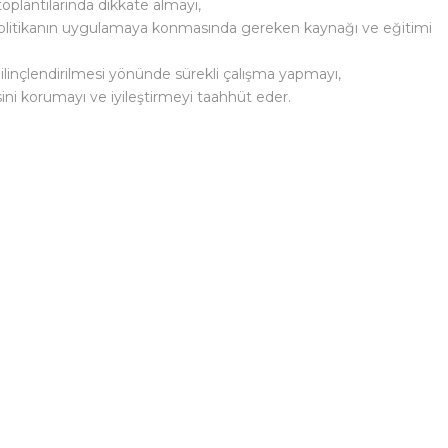
plantılarında dikkate almayı,
 politikanın uygulamaya konmasında gereken kaynağı ve eğitimi
linçlendirilmesi yönünde sürekli çalışma yapmayı,
esini korumayı ve iyileştirmeyi taahhüt eder.