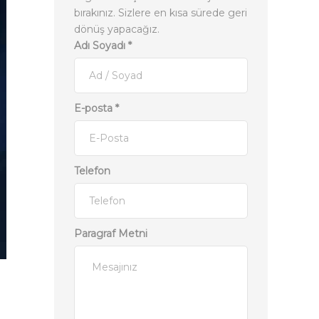
bırakınız. Sizlere en kısa sürede geri
dönüş yapacağız.
Adı Soyadı
*
E-posta
*
Telefon
Paragraf Metni