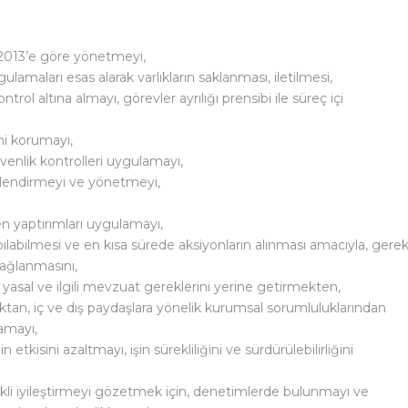
:2013’e göre yönetmeyi,
ulamaları esas alarak varlıkların saklanması, iletilmesi,
ontrol altına almayı, görevler ayrılığı prensibi ile süreç içi
ini korumayı,
güvenlik kontrolleri uygulamayı,
ğerlendirmeyi ve yönetmeyi,
en yaptırımları uygulamayı,
yapılabilmesi ve en kısa sürede aksiyonların alınması amacıyla, gerek
sağlanmasını,
 yasal ve ilgili mevzuat gereklerini yerine getirmekten,
tan, iç ve dış paydaşlara yönelik kurumsal sorumluluklarından
amayı,
n etkisini azaltmayı, işin sürekliliğini ve sürdürülebilirliğini
li iyileştirmeyi gözetmek için, denetimlerde bulunmayı ve