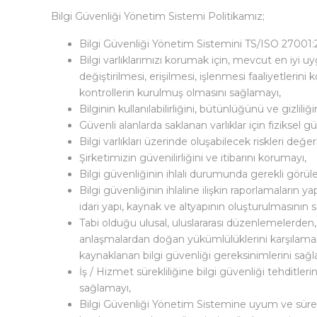
Bilgi Güvenliği Yönetim Sistemi Politikamız;
Bilgi Güvenliği Yönetim Sistemini TS/ISO 27001
Bilgi varlıklarımızı korumak için, mevcut en iyi uyg
değiştirilmesi, erişilmesi, işlenmesi faaliyetlerini k
kontrollerin kurulmuş olmasını sağlamayı,
Bilginin kullanılabilirliğini, bütünlüğünü ve gizliliğ
Güvenli alanlarda saklanan varlıklar için fiziksel 
Bilgi varlıkları üzerinde oluşabilecek riskleri de
Şirketimizin güvenilirliğini ve itibarını korumayı,
Bilgi güvenliğinin ihlali durumunda gerekli görül
Bilgi güvenliğinin ihlaline ilişkin raporlamaların 
idari yapı, kaynak ve altyapının oluşturulmasının 
Tabi olduğu ulusal, uluslararası düzenlemelerden,
anlaşmalardan doğan yükümlülüklerini karşılamak
kaynaklanan bilgi güvenliği gereksinimlerini sağl
İş / Hizmet sürekliliğine bilgi güvenliği tehditlerini
sağlamayı,
Bilgi Güvenliği Yönetim Sistemine uyum ve sürek