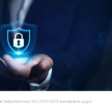
ki faaliyetlerimizin ISO 27001:2013 standardına uygun