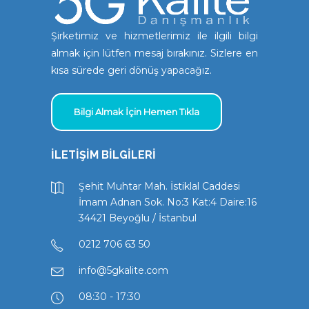
Şirketimiz ve hizmetlerimiz ile ilgili bilgi
almak için lütfen mesaj bırakınız. Sizlere en
kısa sürede geri dönüş yapacağız.
Bilgi Almak İçin Hemen Tıkla
İLETİŞİM BİLGİLERİ
Şehit Muhtar Mah. İstiklal Caddesi
İmam Adnan Sok. No:3 Kat:4 Daire:16
34421 Beyoğlu / İstanbul
0212 706 63 50
info@5gkalite.com
08:30 - 17:30