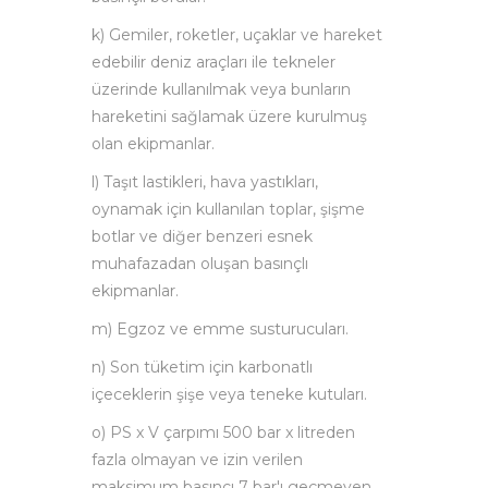
k) Gemiler, roketler, uçaklar ve hareket
edebilir deniz araçları ile tekneler
üzerinde kullanılmak veya bunların
hareketini sağlamak üzere kurulmuş
olan ekipmanlar.
l) Taşıt lastikleri, hava yastıkları,
oynamak için kullanılan toplar, şişme
botlar ve diğer benzeri esnek
muhafazadan oluşan basınçlı
ekipmanlar.
m) Egzoz ve emme susturucuları.
n) Son tüketim için karbonatlı
içeceklerin şişe veya teneke kutuları.
o) PS x V çarpımı 500 bar x litreden
fazla olmayan ve izin verilen
maksimum basıncı 7 bar'ı geçmeyen