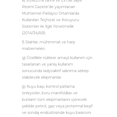
6) 30/6/2016 tarihli ve 29758 sayılı
Resmî Gazete’de yayımlanan
Muhtemel Patlayıcı Ortamlarda
Kullanılan Teçhizat ve Koruyucu
Sistemler ile İlgili Yönetmelik
(2014/34/AB).
f) Silahlar, mühimmat ve harp
malzemeleri.
g) Özellikle nükleer amaçlı kullanım için
tasarlanan ve yanlış kullanım
sonucunda radyoaktif salınıma sebep
olabilecek ekipmanlar.
ğ) Kuyu başı, kontrol patlama
önleyiciler, boru manifoldları ve
bunların tüm ekipmanlarını içerecek
şekilde petrol, gaz veya jeotermal keşif
ve sondaj endüstrisinde kuyu basıncını