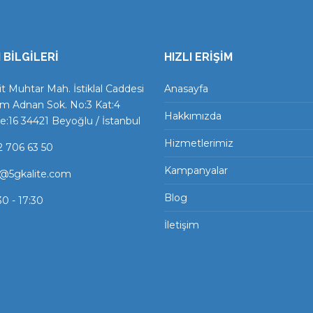
 BİLGİLERİ
HIZLI ERİŞİM
t Muhtar Mah. İstiklal Caddesi
Anasayfa
m Adnan Sok. No:3 Kat:4
Hakkımızda
e:16 34421 Beyoğlu / İstanbul
Hizmetlerimiz
2 706 63 50
Kampanyalar
o@5gkalite.com
Blog
0 - 17:30
İletişim