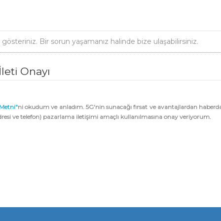
steriniz. Bir sorun yaşamanız halinde bize ulaşabilirsiniz.
İleti Onayı
Metni"
ni okudum ve anladım. 5G'nin sunacağı fırsat ve avantajlardan haberd
adresi ve telefon) pazarlama iletişimi amaçlı kullanılmasına onay veriyorum.