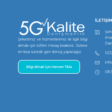
İLETİŞİM
Şehi
İma
Şirketimiz ve hizmetlerimiz ile ilgili bilgi
Dair
almak için lütfen mesaj bırakınız. Sizlere
en kısa sürede geri dönüş yapacağız.
021
inf
Bilgi Almak İçin Hemen Tıkla
08:3