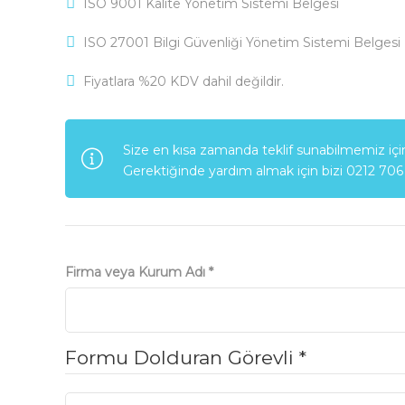
ISO 9001 Kalite Yönetim Sistemi Belgesi
ISO 27001 Bilgi Güvenliği Yönetim Sistemi Belgesi
Fiyatlara %20 KDV dahil değildir.
Size en kısa zamanda teklif sunabilmemiz için l
Gerektiğinde yardım almak için bizi 0212 706 
Firma veya Kurum Adı
*
Formu Dolduran Görevli
*