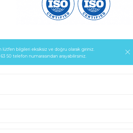
ütfen bilgileri eksiksiz ve doğru olarak giriniz.
63 50 telefon numarasından arayabilirsiniz.